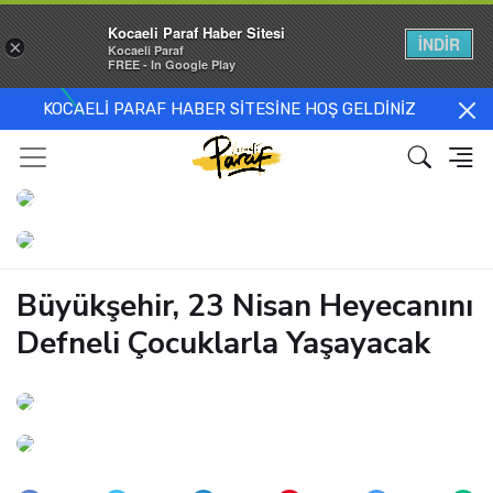
Kocaeli Paraf Haber Sitesi
İNDİR
×
Kocaeli Paraf
FREE - In Google Play
KOCAELİ PARAF HABER SİTESİNE HOŞ GELDİNİZ
Büyükşehir, 23 Nisan Heyecanını
Defneli Çocuklarla Yaşayacak