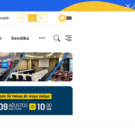
caeli
A-
A
A+
m
Sendika