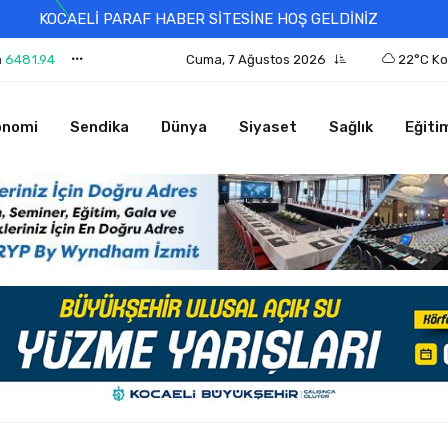
KOCAELİ PARAF HABER SİTESİNE HOŞ GELDİNİZ
n
6481.94
Cuma, 7 Ağustos 2026
22°C Ko
onomi
Sendika
Dünya
Siyaset
Sağlık
Eğiti