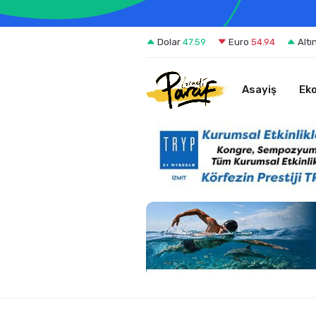
Dolar
47.59
Euro
54.94
Altı
Asayiş
Ek