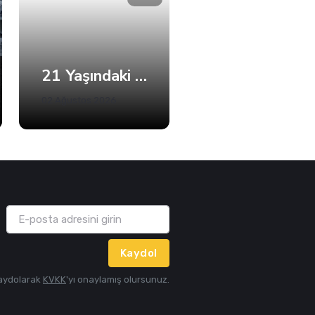
21 Yaşındaki Efe Berat Mama Hayatını Kaybetti
Büyükakın’dan Net Mesaj: 2028’e Hazırız
02 Ağustos 2026
05 Ağustos 2026
Kaydol
aydolarak
KVKK
'yı onaylamış olursunuz.