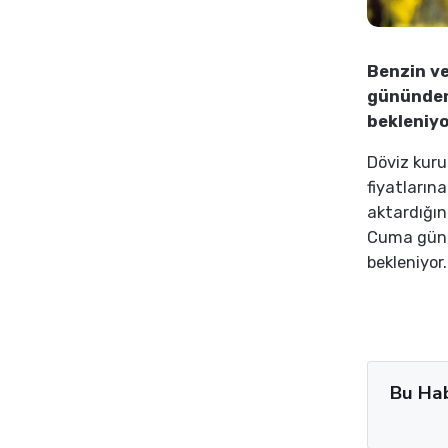
Benzin ve
gününden 
bekleniyo
Döviz kuru 
fiyatların
aktardığın
Cuma günün
bekleniyor.
Bu Ha