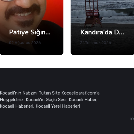
Patiye Sığınan İnsan
Kandıra'da Denize Girişlere Kısıtlama! Sadece 5 Plaj Açık
02 Ağustos 2026
31 Temmuz 2026
Kocaeli'nin Nabzını Tutan Site Kocaeliparaf.com'a
Hoşgeldiniz. Kocaeli'in Güçlü Sesi, Kocaeli Haber,
Kocaeli Haberleri, Kocaeli Yerel Haberleri
K