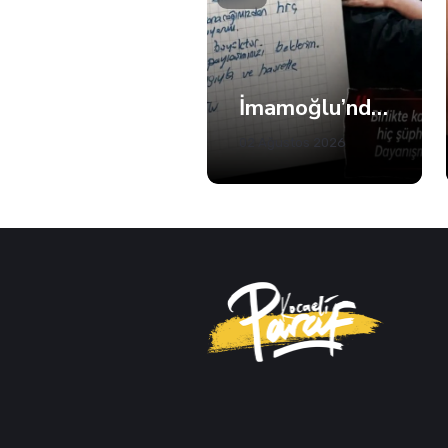
Anahtar Parti Kocaeli Teşkilatı Tam Kadro Toplandı
İmamoğlu’ndan Fatma Başkan’a Dayanışma Mektubu
02 Ağustos 2026
02 Ağustos 2026