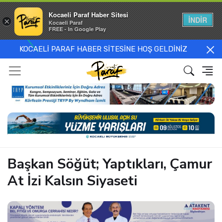
Kocaeli Paraf Haber Sitesi
İNDİR
×
Kocaeli Paraf
FREE - In Google Play
KOCAELİ PARAF HABER SİTESİNE HOŞ GELDİNİZ
Başkan Söğüt; Yaptıkları, Çamur
At İzi Kalsın Siyaseti