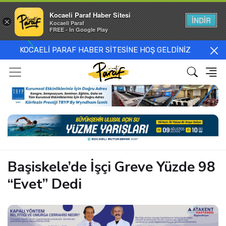
Kocaeli Paraf Haber Sitesi
İNDİR
×
Kocaeli Paraf
FREE - In Google Play
KOCAELİ PARAF HABER SİTESİNE HOŞ GELDİNİZ
Başiskele’de İşçi Greve Yüzde 98
“Evet” Dedi