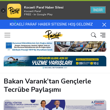
Kocaeli Paraf Haber Sitesi
İNDİR
×
Kocaeli Paraf
FREE - In Google Play
KOCAELİ PARAF HABER SİTESİNE HOŞ GELDİNİZ
Bakan Varank’tan Gençlerle
Tecrübe Paylaşımı