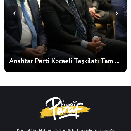
Anahtar Parti Kocaeli Teşkilatı Tam Kadro Toplandı
Patiye Sığınan İnsan
Kocaeli'nin Nabzını Tutan Site Kocaeliparaf.com'a