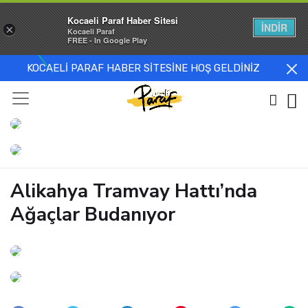
Kocaeli Paraf Haber Sitesi
İNDİR
×
Kocaeli Paraf
FREE - In Google Play
KOCAELİ PARAF HABER SİTESİNE HOŞ GELDİNİZ
Alikahya Tramvay Hattı’nda
Ağaçlar Budanıyor