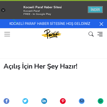
Kocaeli Paraf Haber Sitesi
İNDİR
×
Kocaeli Paraf
FREE - In Google Play
KOCAELİ PARAF HABER SİTESİNE HOŞ GELDİNİZ
Açılış İçin Her Şey Hazır!