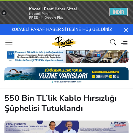
Kocaeli Paraf Haber Sitesi
İNDİR
×
Kocaeli Paraf
FREE - In Google Play
KOCAELİ PARAF HABER SİTESİNE HOŞ GELDİNİZ
550 Bin TL’lik Kablo Hırsızlığı
Şüphelisi Tutuklandı